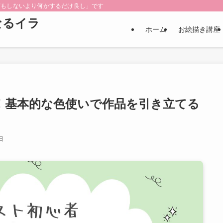
何もしないより何かするだけ良し」です
なるイラ
ホーム
お絵描き講座
！基本的な色使いで作品を引き立てる
日