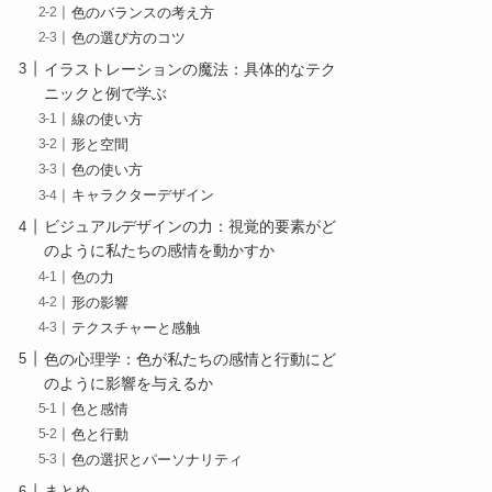
色のバランスの考え方
色の選び方のコツ
イラストレーションの魔法：具体的なテク
ニックと例で学ぶ
線の使い方
形と空間
色の使い方
キャラクターデザイン
ビジュアルデザインの力：視覚的要素がど
のように私たちの感情を動かすか
色の力
形の影響
テクスチャーと感触
色の心理学：色が私たちの感情と行動にど
のように影響を与えるか
色と感情
色と行動
色の選択とパーソナリティ
まとめ